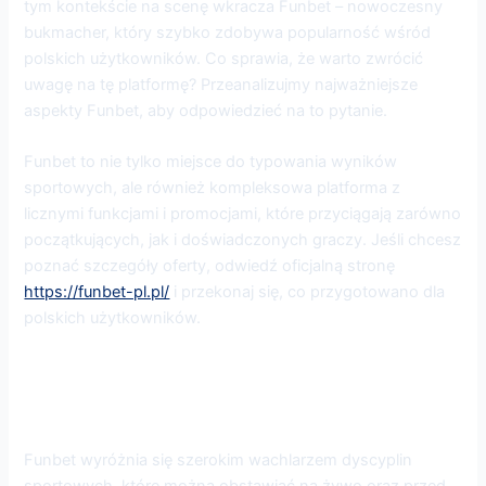
tym kontekście na scenę wkracza Funbet – nowoczesny
bukmacher, który szybko zdobywa popularność wśród
polskich użytkowników. Co sprawia, że warto zwrócić
uwagę na tę platformę? Przeanalizujmy najważniejsze
aspekty Funbet, aby odpowiedzieć na to pytanie.
Funbet to nie tylko miejsce do typowania wyników
sportowych, ale również kompleksowa platforma z
licznymi funkcjami i promocjami, które przyciągają zarówno
początkujących, jak i doświadczonych graczy. Jeśli chcesz
poznać szczegóły oferty, odwiedź oficjalną stronę
https://funbet-pl.pl/
i przekonaj się, co przygotowano dla
polskich użytkowników.
Oferta Zakładów Sportowych –
Co Znajdziesz na Funbet?
Funbet wyróżnia się szerokim wachlarzem dyscyplin