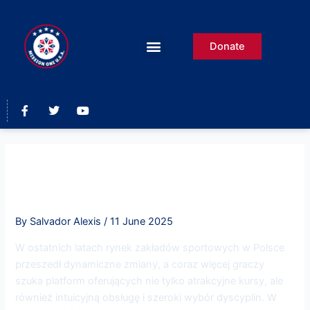
Skip
Post
to
navigation
Menu
content
Donate
OUR PASSION
OUR MISSION
F
T
Y
a
w
o
c
i
u
e
t
t
b
t
u
o
e
b
Funbet – Nowa Era
o
r
e
k
Zakładów Online w Polsce
-
f
By
Salvador Alexis
/
11 June 2025
W ostatnich latach rynek zakładów sportowych w Polsce
przeszedł dynamiczne zmiany, a coraz więcej graczy
szuka platform oferujących nie tylko atrakcyjne kursy, ale
również intuicyjną obsługę i szeroki wybór dyscyplin. W