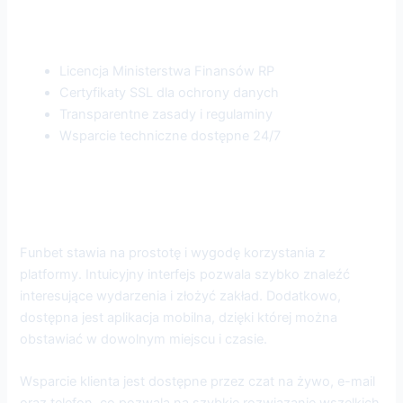
Najważniejsze aspekty bezpieczeństwa
Funbet:
Licencja Ministerstwa Finansów RP
Certyfikaty SSL dla ochrony danych
Transparentne zasady i regulaminy
Wsparcie techniczne dostępne 24/7
Obsługa Klienta i Wygoda
Użytkowania
Funbet stawia na prostotę i wygodę korzystania z
platformy. Intuicyjny interfejs pozwala szybko znaleźć
interesujące wydarzenia i złożyć zakład. Dodatkowo,
dostępna jest aplikacja mobilna, dzięki której można
obstawiać w dowolnym miejscu i czasie.
Wsparcie klienta jest dostępne przez czat na żywo, e-mail