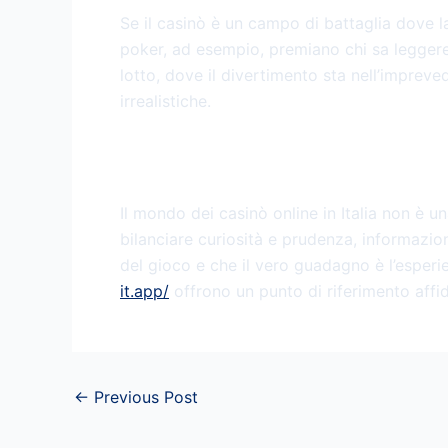
Se il casinò è un campo di battaglia dove la 
poker, ad esempio, premiano chi sa leggere l
lotto, dove il divertimento sta nell’impreved
irrealistiche.
Conclusioni: un appro
Il mondo dei casinò online in Italia non è
bilanciare curiosità e prudenza, informazio
del gioco e che il vero guadagno è l’esperi
it.app/
offrono un punto di riferimento affid
←
Previous Post