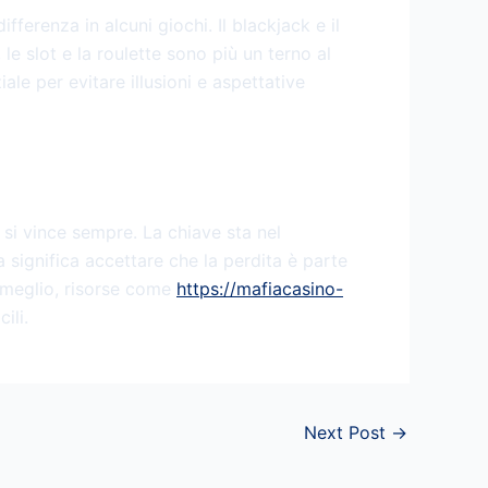
fferenza in alcuni giochi. Il blackjack e il
le slot e la roulette sono più un terno al
ale per evitare illusioni e aspettative
line
si vince sempre. La chiave sta nel
significa accettare che la perdita è parte
i meglio, risorse come
https://mafiacasino-
ili.
Next Post
→