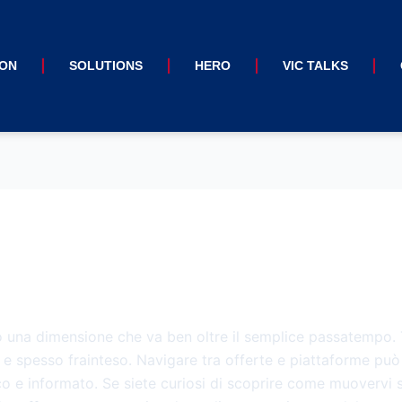
ION
SOLUTIONS
HERO
VIC TALKS
casinò online in Italia: realtà
to una dimensione che va ben oltre il semplice passatempo. T
so e spesso frainteso. Navigare tra offerte e piattaforme pu
co e informato. Se siete curiosi di scoprire come muovervi