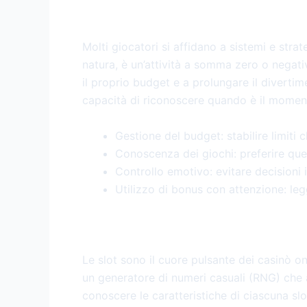
Strategie e miti: cos
Molti giocatori si affidano a sistemi e strat
natura, è un’attività a somma zero o negati
il proprio budget e a prolungare il divertim
capacità di riconoscere quando è il moment
Gestione del budget: stabilire limiti ch
Conoscenza dei giochi: preferire quel
Controllo emotivo: evitare decisioni
Utilizzo di bonus con attenzione: leg
Il fascino delle slot mach
Le slot sono il cuore pulsante dei casinò on
un generatore di numeri casuali (RNG) che a
conoscere le caratteristiche di ciascuna slot