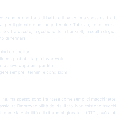
a funziona davvero?
egie che promettono di battere il banco, ma spesso si tratta 
va per il giocatore nel lungo termine. Tuttavia, conoscere a
ento. Tra queste, la gestione della bankroll, la scelta di gi
o di fermarsi.
iari e rispettarli
li con probabilità più favorevoli
 impulsive dopo una perdita
gere sempre i termini e condizioni
ine: fortuna o inganno?
line, ma spesso sono fraintese come semplici macchinette del
ssicura l’imprevedibilità del risultato. Non esistono trucc
, come la volatilità e il ritorno al giocatore (RTP), può aiut