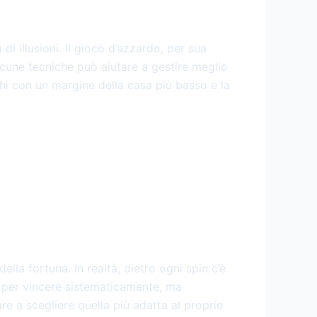
di illusioni. Il gioco d’azzardo, per sua
lcune tecniche può aiutare a gestire meglio
ochi con un margine della casa più basso e la
la fortuna. In realtà, dietro ogni spin c’è
hi per vincere sistematicamente, ma
are a scegliere quella più adatta al proprio