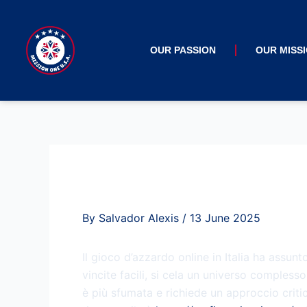
Skip
Post
to
navigation
content
OUR PASSION
OUR MISS
Esplorare il mondo dei 
By
Salvador Alexis
/
13 June 2025
Il gioco d’azzardo online in Italia ha assun
vincite facili, si cela un universo comples
è più sfumata e richiede un approccio criti