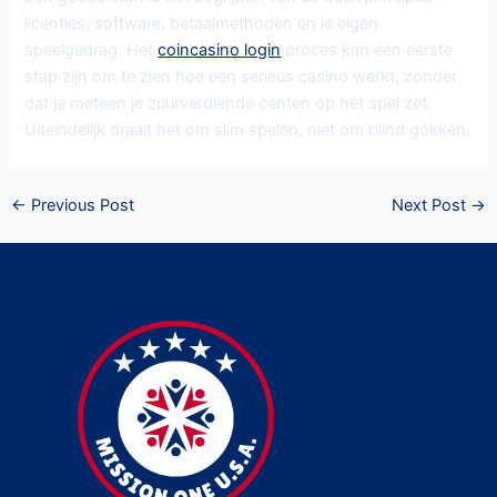
licenties, software, betaalmethoden en je eigen
speelgedrag. Het
coincasino login
proces kan een eerste
stap zijn om te zien hoe een serieus casino werkt, zonder
dat je meteen je zuurverdiende centen op het spel zet.
Uiteindelijk draait het om slim spelen, niet om blind gokken.
←
Previous Post
Next Post
→