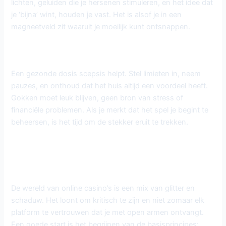
lichten, geluiden die je hersenen stimuleren, en het idee dat
je ‘bijna’ wint, houden je vast. Het is alsof je in een
magneetveld zit waaruit je moeilijk kunt ontsnappen.
Hoe Houd Je Controle?
Een gezonde dosis scepsis helpt. Stel limieten in, neem
pauzes, en onthoud dat het huis altijd een voordeel heeft.
Gokken moet leuk blijven, geen bron van stress of
financiële problemen. Als je merkt dat het spel je begint te
beheersen, is het tijd om de stekker eruit te trekken.
Conclusie: Niet Elk Casino is een
Gouden Kans
De wereld van online casino’s is een mix van glitter en
schaduw. Het loont om kritisch te zijn en niet zomaar elk
platform te vertrouwen dat je met open armen ontvangt.
Een goede start is het begrijpen van de basisprincipes: