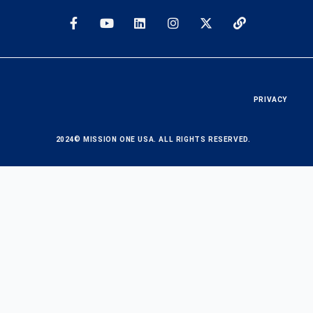
F
Y
L
I
X
L
a
o
i
n
-
i
c
u
n
s
t
n
e
t
k
t
w
k
b
u
e
a
i
o
b
d
g
t
o
e
i
r
t
k
n
a
e
PRIVACY
-
m
r
f
2024© MISSION ONE USA. ALL RIGHTS RESERVED.