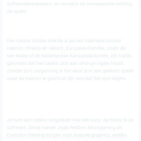
softwareleveranciers, en vooral in de transparantie richting
de speler.
Licenties en Veiligheid
Een casino zonder licentie is als een kaartspel zonder
kaarten: zinloos en riskant. Europese licenties, zoals die
van Malta of de Nederlandse Kansspelautoriteit, zijn harde
garanties dat het casino zich aan strenge regels houdt.
Zonder zo’n vergunning is het alsof je in een goktent speelt
waar de kaarten al geschud zijn voordat het spel begint.
De Rol van Software en
Spelervaring
Je kunt een casino vergelijken met een auto: de motor is de
software. Grote namen zoals NetEnt, Microgaming en
Evolution Gaming zorgen voor soepele graphics, eerlijke