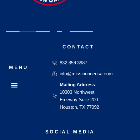
CONTACT
832 859 3987
MENU
info@missiononeusa.com
Menu
Mailing Address:
10303 Northwest
Our Passion
Our Mission
Freeway Suite 200
Houston, TX 77092
SOCIAL MEDIA