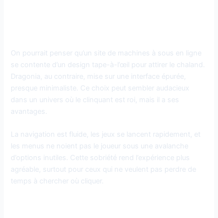
Interface et ergonomie : quand
simplicité rime avec efficacité
On pourrait penser qu’un site de machines à sous en ligne
se contente d’un design tape-à-l’œil pour attirer le chaland.
Dragonia, au contraire, mise sur une interface épurée,
presque minimaliste. Ce choix peut sembler audacieux
dans un univers où le clinquant est roi, mais il a ses
avantages.
La navigation est fluide, les jeux se lancent rapidement, et
les menus ne noient pas le joueur sous une avalanche
d’options inutiles. Cette sobriété rend l’expérience plus
agréable, surtout pour ceux qui ne veulent pas perdre de
temps à chercher où cliquer.
Quelques points à améliorer