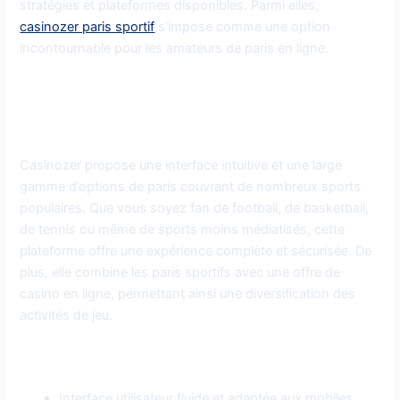
stratégies et plateformes disponibles. Parmi elles,
casinozer paris sportif
s’impose comme une option
incontournable pour les amateurs de paris en ligne.
Pourquoi Choisir Casinozer pour
Vos Paris Sportifs ?
Casinozer propose une interface intuitive et une large
gamme d’options de paris couvrant de nombreux sports
populaires. Que vous soyez fan de football, de basketball,
de tennis ou même de sports moins médiatisés, cette
plateforme offre une expérience complète et sécurisée. De
plus, elle combine les paris sportifs avec une offre de
casino en ligne, permettant ainsi une diversification des
activités de jeu.
Les Avantages Clés de Casinozer
Interface utilisateur fluide et adaptée aux mobiles