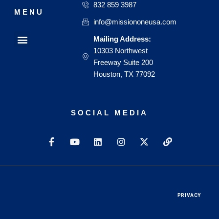
832 859 3987
MENU
info@missiononeusa.com
Menu
Mailing Address:
10303 Northwest
Our Passion
Our Mission
Freeway Suite 200
Houston, TX 77092
SOCIAL MEDIA
F
Y
L
I
X
L
a
o
i
n
-
i
c
u
n
s
t
n
e
t
k
t
w
k
b
u
e
a
i
o
b
d
g
t
o
e
i
r
t
k
n
a
e
PRIVACY
-
m
r
f