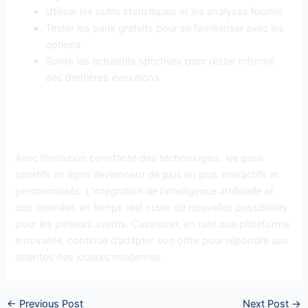
Utiliser les outils statistiques et les analyses fournis
Tester les paris gratuits pour se familiariser avec les
options
Suivre les actualités sportives pour rester informé
des dernières évolutions
Les Perspectives d’Avenir pour les Paris
Sportifs en Ligne
Avec l’évolution constante des technologies, les paris
sportifs en ligne deviennent de plus en plus interactifs et
personnalisés. L’intégration de l’intelligence artificielle et
des données en temps réel ouvre de nouvelles possibilités
pour les parieurs avertis. Casinozer, en tant que plateforme
innovante, continue d’adapter son offre pour répondre aux
attentes des joueurs modernes.
←
Previous Post
Next Post
→