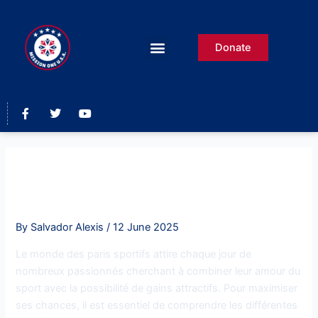
Skip
Post
to
navigation
Menu
content
Donate
OUR PASSION
OUR MISSION
F
T
Y
a
w
o
c
i
u
e
t
t
b
t
u
o
e
b
Découvrir les Secrets du
o
r
e
k
Paris Sportif avec Casinozer
-
f
By
Salvador Alexis
/
12 June 2025
Le monde des paris sportifs attire chaque jour de
nombreux passionnés cherchant à combiner leur amour du
sport avec la possibilité de gains attractifs. Pour maximiser
ses chances, il est essentiel de comprendre les différentes