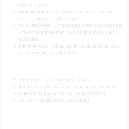
dépassez jamais.
Spécialisation :
Concentrez-vous sur un ou deux
sports que vous maîtrisez bien.
Suivi des cotes :
Comparez les cotes proposées par
différentes plateformes pour maximiser vos gains
potentiels.
Pari en direct :
Profitez des fluctuations du jeu pour
placer des paris plus informés.
Les Erreurs à Éviter Absolument
Parier sous l’influence des émotions
Ignorer les blessures ou suspensions importantes
Multiplier les paris sans analyse approfondie
Ne pas diversifier ses types de paris
Comparaison des Types de Paris
Sportifs