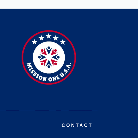
CONTACT