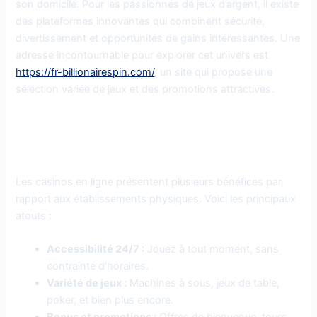
son domicile. Pour les passionnés de jeux d’argent, il existe
des plateformes innovantes qui combinent sécurité,
divertissement et opportunités de gains intéressantes. Une
adresse incontournable pour explorer cet univers est
https://fr-billionairespin.com/
, un site qui propose une
sélection variée de jeux et des promotions attractives.
Les Avantages des Casinos en
Ligne
Les casinos en ligne présentent plusieurs bénéfices par
rapport aux établissements physiques. Voici les principaux
atouts :
Accessibilité 24/7 :
Jouez à tout moment, sans
contrainte d’horaires.
Variété de jeux :
Machines à sous, jeux de table,
poker, et bien plus encore.