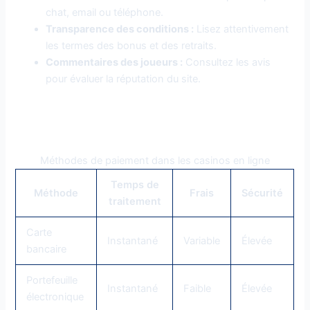
chat, email ou téléphone.
Transparence des conditions :
Lisez attentivement
les termes des bonus et des retraits.
Commentaires des joueurs :
Consultez les avis
pour évaluer la réputation du site.
Comparatif des Méthodes de Paiement
Populaires
Méthodes de paiement dans les casinos en ligne
Temps de
Méthode
Frais
Sécurité
traitement
Carte
Instantané
Variable
Élevée
bancaire
Portefeuille
Instantané
Faible
Élevée
électronique