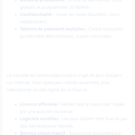
Bonus et promotions :
Offres de bienvenue, tours
gratuits et programmes de fidélité.
Confidentialité :
Jouez en toute discrétion, sans
déplacement.
Options de paiement multiples :
Cartes bancaires,
portefeuilles électroniques, crypto-monnaies.
Comment Choisir un Casino en
Ligne Fiable ?
La sécurité est primordiale lorsqu’il s’agit de jeux d’argent
sur internet. Voici quelques critères essentiels pour
sélectionner un site digne de confiance :
Licence officielle :
Vérifiez que le casino est régulé
par une autorité reconnue.
Logiciels certifiés :
Les jeux doivent être fournis par
des développeurs réputés.
Service client réactif :
Assistance disponible par