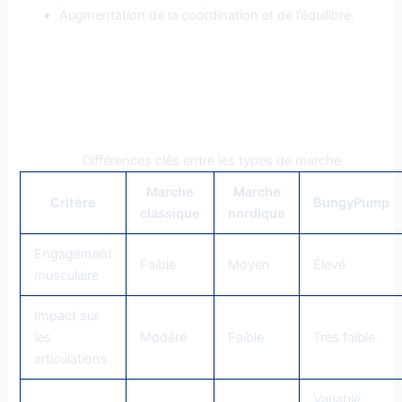
Augmentation de la coordination et de l’équilibre.
Comparaison entre marche
classique, marche nordique et
BungyPump
Différences clés entre les types de marche
Marche
Marche
Critère
BungyPump
classique
nordique
Engagement
Faible
Moyen
Élevé
musculaire
Impact sur
les
Modéré
Faible
Très faible
articulations
Variable,