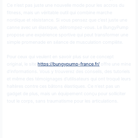
Ce n’est pas juste une nouvelle mode pour les accros du
fitness, mais un véritable outil qui combine marche
nordique et résistance. Si vous pensez que c’est juste une
canne avec un élastique, détrompez-vous. Le BungyPump
propose une expérience sportive qui peut transformer une
simple promenade en séance de musculation complète.
Pour ceux qui veulent en savoir plus sur ce concept
original, le site
https://bungypump-france.fr/
offre une mine
d’informations. Vous y trouverez des conseils, des tutoriels
et même des témoignages d’utilisateurs qui ont troqué leurs
haltères contre ces bâtons élastiques. Ce n’est pas un
gadget de plus, mais un équipement conçu pour solliciter
tout le corps, sans traumatisme pour les articulations.
Comment fonctionne le
BungyPump ?