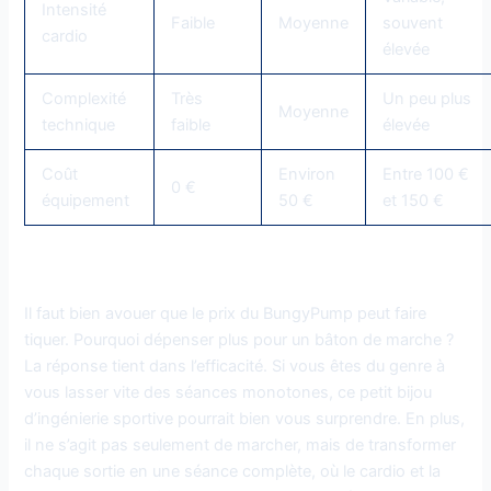
Intensité
Faible
Moyenne
souvent
cardio
élevée
Complexité
Très
Un peu plus
Moyenne
technique
faible
élevée
Coût
Environ
Entre 100 €
0 €
équipement
50 €
et 150 €
Un investissement qui vaut le coup ?
Il faut bien avouer que le prix du BungyPump peut faire
tiquer. Pourquoi dépenser plus pour un bâton de marche ?
La réponse tient dans l’efficacité. Si vous êtes du genre à
vous lasser vite des séances monotones, ce petit bijou
d’ingénierie sportive pourrait bien vous surprendre. En plus,
il ne s’agit pas seulement de marcher, mais de transformer
chaque sortie en une séance complète, où le cardio et la