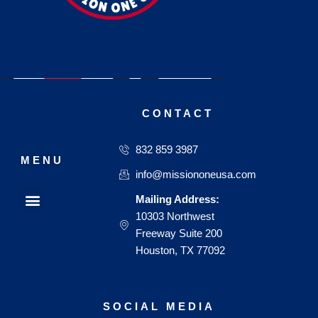
CONTACT
832 859 3987
MENU
info@missiononeusa.com
Menu
Mailing Address:
10303 Northwest
Our Passion
Our Mission
Freeway Suite 200
Houston, TX 77092
SOCIAL MEDIA