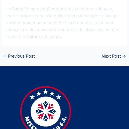
Le BungyPump ne prétend pas révolutionner le fitness,
mais il propose une alternative intéressante pour ceux qui
veulent bouger autrement. En fin de compte, c’est peut-
être ça la vraie nouveauté : redonner du plaisir à la marche
tout en travaillant son corps.
←
Previous Post
Next Post
→