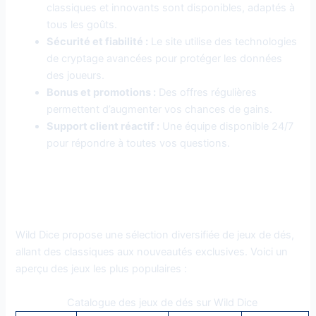
classiques et innovants sont disponibles, adaptés à
tous les goûts.
Sécurité et fiabilité :
Le site utilise des technologies
de cryptage avancées pour protéger les données
des joueurs.
Bonus et promotions :
Des offres régulières
permettent d’augmenter vos chances de gains.
Support client réactif :
Une équipe disponible 24/7
pour répondre à toutes vos questions.
Les Différents Types de Jeux de
Dés Proposés
Wild Dice propose une sélection diversifiée de jeux de dés,
allant des classiques aux nouveautés exclusives. Voici un
aperçu des jeux les plus populaires :
Catalogue des jeux de dés sur Wild Dice