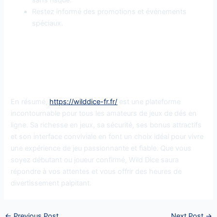
sans risque.
Restez informé des promotions et événements
spéciaux.
Conclusion : Wild Dice, la
Référence des Jeux de Dés en
Ligne
En résumé,
https://wilddice-fr.fr/
est une plateforme
incontournable pour tous les amateurs de jeux de dés en
ligne. Sa richesse en jeux, sa sécurité, ses bonus attractifs
et son interface conviviale en font un choix idéal pour vivre
une expérience de jeu passionnante et fiable. Que vous
soyez débutant ou joueur confirmé, Wild Dice saura
répondre à vos attentes et vous offrir des heures de
divertissement palpitant.
←
Previous Post
Next Post
→