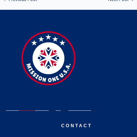
CONTACT