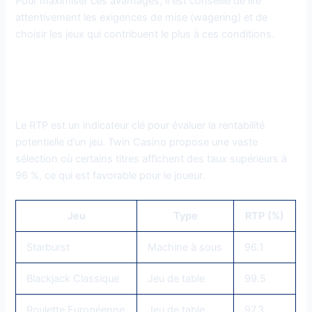
Pour maximiser ces avantages, il est conseillé de lire
attentivement les exigences de mise (wagering) et de
choisir les jeux qui contribuent le plus à ces conditions.
Choisir les Jeux avec le Meilleur
Retour au Joueur (RTP)
Le RTP est un indicateur clé pour évaluer la rentabilité
potentielle d’un jeu. Twin Casino propose une vaste
sélection où certains titres affichent des taux supérieurs à
96 %, ce qui est favorable pour le joueur.
Jeu
Type
RTP (%)
Starburst
Machine à sous
96.1
Blackjack Classique
Jeu de table
99.5
Roulette Européenne
Jeu de table
97.3