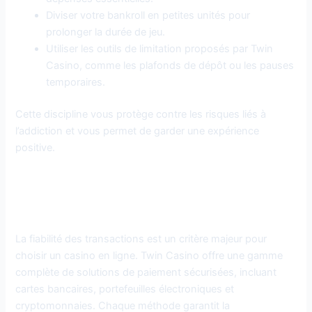
Diviser votre bankroll en petites unités pour
prolonger la durée de jeu.
Utiliser les outils de limitation proposés par Twin
Casino, comme les plafonds de dépôt ou les pauses
temporaires.
Cette discipline vous protège contre les risques liés à
l’addiction et vous permet de garder une expérience
positive.
Les Méthodes de Paiement et la
Sécurité sur Twin Casino
La fiabilité des transactions est un critère majeur pour
choisir un casino en ligne. Twin Casino offre une gamme
complète de solutions de paiement sécurisées, incluant
cartes bancaires, portefeuilles électroniques et
cryptomonnaies. Chaque méthode garantit la