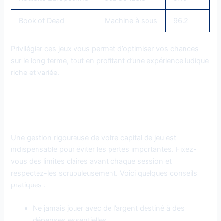
Book of Dead
Machine à sous
96.2
Privilégier ces jeux vous permet d’optimiser vos chances
sur le long terme, tout en profitant d’une expérience ludique
riche et variée.
Gestion de Bankroll : La Clé pour
Jouer en Toute Sécurité
Une gestion rigoureuse de votre capital de jeu est
indispensable pour éviter les pertes importantes. Fixez-
vous des limites claires avant chaque session et
respectez-les scrupuleusement. Voici quelques conseils
pratiques :
Ne jamais jouer avec de l’argent destiné à des
dépenses essentielles.