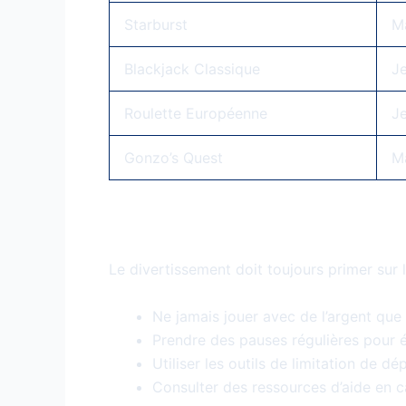
Starburst
M
Blackjack Classique
Je
Roulette Européenne
Je
Gonzo’s Quest
M
Conseils pour une E
Le divertissement doit toujours primer sur
Ne jamais jouer avec de l’argent qu
Prendre des pauses régulières pour é
Utiliser les outils de limitation de 
Consulter des ressources d’aide en