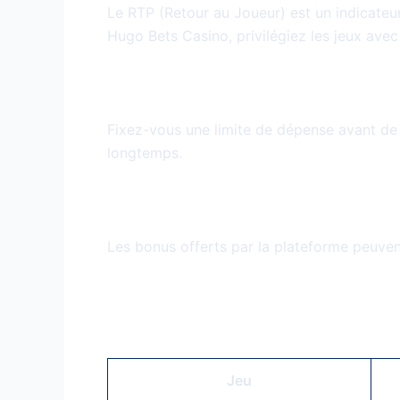
Le RTP (Retour au Joueur) est un indicateur
Hugo Bets Casino, privilégiez les jeux ave
2. Gérer son budget effic
Fixez-vous une limite de dépense avant de
longtemps.
3. Profiter des bonus et p
Les bonus offerts par la plateforme peuvent 
Comparaison des Jeu
Jeu