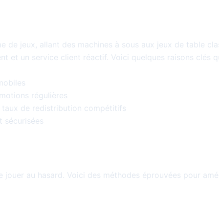
o Bets Casino ?
e jeux, allant des machines à sous aux jeux de table clas
nt et un service client réactif. Voici quelques raisons clés 
mobiles
motions régulières
 taux de redistribution compétitifs
t sécurisées
égies pour Gagner sur Hugo B
 de jouer au hasard. Voici des méthodes éprouvées pour amé
 meilleur RTP