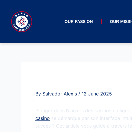
Skip
Post
to
navigation
content
OUR PASSION
OUR MISS
Découvrez les Secret
By
Salvador Alexis
/
12 June 2025
Plonger dans l’univers des casinos en lign
casino
se démarque par son interface intui
succès ? Cet article vous guide à travers le