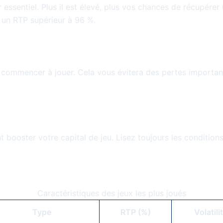
 essentiel. Plus il est élevé, plus vos chances de récupére
c un RTP supérieur à 96 %.
acement
 commencer à jouer. Cela vous évitera des pertes importan
romotions
booster votre capital de jeu. Lisez toujours les conditions 
x Populaires sur Hugo Bets 
Caractéristiques des jeux les plus joués
Type
RTP (%)
Volatili