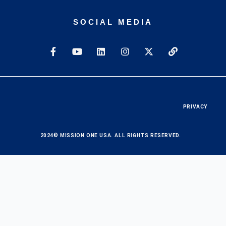
SOCIAL MEDIA
F
Y
L
I
X
L
a
o
i
n
-
i
c
u
n
s
t
n
e
t
k
t
w
k
b
u
e
a
i
o
b
d
g
t
o
e
i
r
t
k
n
a
e
PRIVACY
-
m
r
f
2024© MISSION ONE USA. ALL RIGHTS RESERVED.