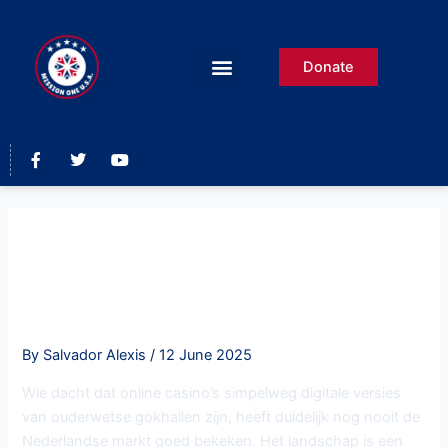
Skip
Post
to
navigation
Menu
content
Donate
OUR PASSION
OUR MISSION
F
T
Y
a
w
o
c
i
u
e
t
t
b
t
u
o
e
b
De Onvoorspelbare Wereld
o
r
e
k
van Online Casino’s in
-
f
Nederland
By
Salvador Alexis
/
12 June 2025
Wie dacht dat online casino’s simpelweg digitale versies
van ouderwetse gokhallen zijn, heeft duidelijk nog nooit de
Nederlandse markt goed bekeken. Het landschap is een