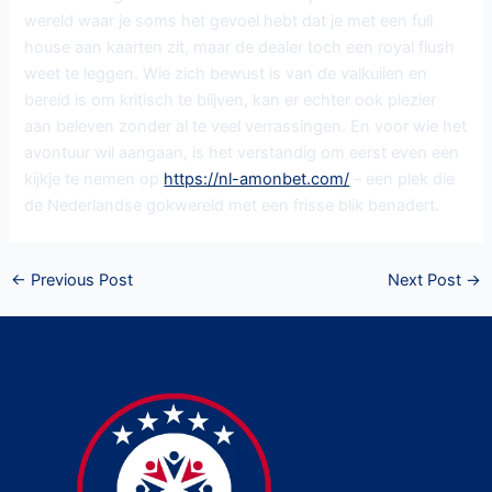
wereld waar je soms het gevoel hebt dat je met een full
house aan kaarten zit, maar de dealer toch een royal flush
weet te leggen. Wie zich bewust is van de valkuilen en
bereid is om kritisch te blijven, kan er echter ook plezier
aan beleven zonder al te veel verrassingen. En voor wie het
avontuur wil aangaan, is het verstandig om eerst even een
kijkje te nemen op
https://nl-amonbet.com/
– een plek die
de Nederlandse gokwereld met een frisse blik benadert.
←
Previous Post
Next Post
→