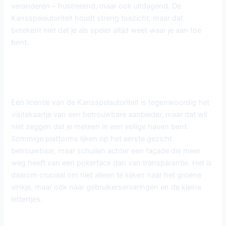
veranderen – frustrerend, maar ook uitdagend. De
Kansspelautoriteit houdt streng toezicht, maar dat
betekent niet dat je als speler altijd weet waar je aan toe
bent.
Licenties en Veiligheid: Niet Altijd Wat Ze
Lijken
Een licentie van de Kansspelautoriteit is tegenwoordig het
visitekaartje van een betrouwbare aanbieder, maar dat wil
niet zeggen dat je meteen in een veilige haven bent.
Sommige platforms lijken op het eerste gezicht
betrouwbaar, maar schuilen achter een façade die meer
weg heeft van een pokerface dan van transparantie. Het is
daarom cruciaal om niet alleen te kijken naar het groene
vinkje, maar ook naar gebruikerservaringen en de kleine
lettertjes.
Spelvarianten: Meer dan Alleen