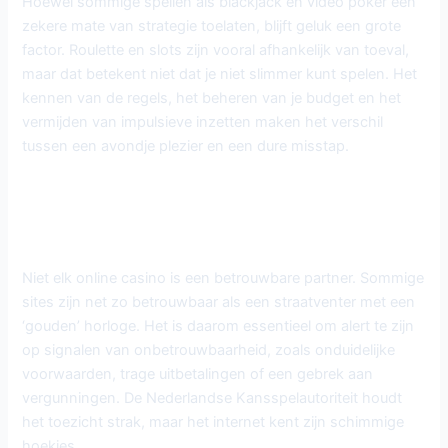
Hoewel sommige spellen als blackjack en video poker een
zekere mate van strategie toelaten, blijft geluk een grote
factor. Roulette en slots zijn vooral afhankelijk van toeval,
maar dat betekent niet dat je niet slimmer kunt spelen. Het
kennen van de regels, het beheren van je budget en het
vermijden van impulsieve inzetten maken het verschil
tussen een avondje plezier en een dure misstap.
De valkuilen van online casino’s:
wat je beter kunt vermijden
Niet elk online casino is een betrouwbare partner. Sommige
sites zijn net zo betrouwbaar als een straatventer met een
‘gouden’ horloge. Het is daarom essentieel om alert te zijn
op signalen van onbetrouwbaarheid, zoals onduidelijke
voorwaarden, trage uitbetalingen of een gebrek aan
vergunningen. De Nederlandse Kansspelautoriteit houdt
het toezicht strak, maar het internet kent zijn schimmige
hoekjes.