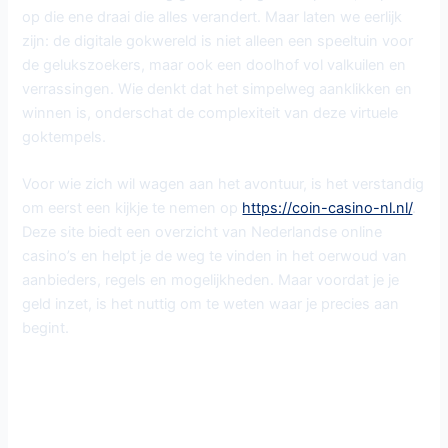
op die ene draai die alles verandert. Maar laten we eerlijk
zijn: de digitale gokwereld is niet alleen een speeltuin voor
de gelukszoekers, maar ook een doolhof vol valkuilen en
verrassingen. Wie denkt dat het simpelweg aanklikken en
winnen is, onderschat de complexiteit van deze virtuele
goktempels.
Voor wie zich wil wagen aan het avontuur, is het verstandig
om eerst een kijkje te nemen op
https://coin-casino-nl.nl/
.
Deze site biedt een overzicht van Nederlandse online
casino’s en helpt je de weg te vinden in het oerwoud van
aanbieders, regels en mogelijkheden. Maar voordat je je
geld inzet, is het nuttig om te weten waar je precies aan
begint.
Waarom online gokken niet altijd
zo simpel is als het lijkt