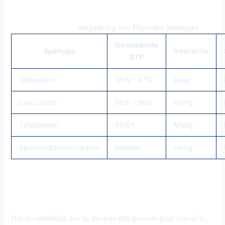
Een Tabel met Spelkenmerken
Vergelijking van Populaire Speltypes
Gemiddelde
Speltype
Interactie
RTP
Videoslots
95% – 97%
Laag
Live casino
98% – 99%
Hoog
Tafelspellen
99%+
Matig
Sportweddenschappen
Varieert
Hoog
De Psychologie Achter het
Spelen
Het is verleidelijk om te denken dat gokken puur toeval is,