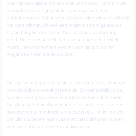
maar de werkelijkheid is een stuk complexer. Het brein van
een gokker wordt geprikkeld door dopamine, het
gelukshormoon, dat vrijkomt bij elke kleine winst of zelfs bij
het bijna winnen. Dit verklaart waarom sommige spelers
blijven hangen, ook als het huis altijd een voorsprong
heeft. Het is een subtiele dans tussen hoop en realiteit,
waarbij het ene moment voelt als een jackpot en het
volgende als een koude douche.
Wanneer Is het Genoeg?
Het stellen van grenzen is niet alleen een cliché, maar een
noodzakelijke overlevingstechniek. Zonder zelfdiscipline
kan een avondje gokken veranderen in een nachtmerrie.
Gelukkig bieden veel Nederlandse casino’s tools aan om je
speelgedrag te monitoren en te beperken. Het is ironisch
dat juist die beperkingen vaak het verschil maken tussen
een leuke hobby en een gevaarlijke valkuil.