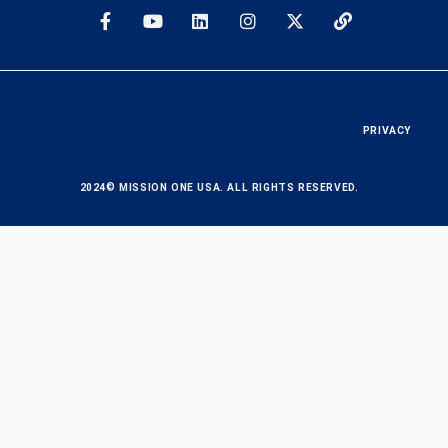
F
Y
L
I
X
L
a
o
i
n
-
i
c
u
n
s
t
n
e
t
k
t
w
k
b
u
e
a
i
o
b
d
g
t
o
e
i
r
t
k
n
a
e
PRIVACY
-
m
r
f
2024© MISSION ONE USA. ALL RIGHTS RESERVED.