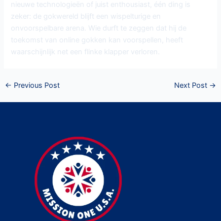
nieuwe technologieën of juist enthousiast, één ding is
zeker: de gokwereld blijft een wispelturige en
onvoorspelbare arena. Wie durft te zeggen dat hij de
toekomst van online gokken kan voorspellen, heeft
waarschijnlijk net een flinke klapper verloren.
←
Previous Post
Next Post
→