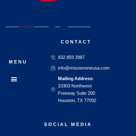
CONTACT
832 859 3987
MENU
info@missiononeusa.com
Menu
Mailing Address:
10303 Northwest
Our Passion
Our Mission
Freeway Suite 200
Houston, TX 77092
SOCIAL MEDIA