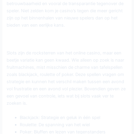
betrouwbaarheid en vooral de transparantie tegenover de
speler. Niet zelden kom je casino’s tegen die meer gericht
zijn op het binnenhalen van nieuwe spelers dan op het
bieden van een eerlijke kans.
Spelvariatie: Meer dan Alleen Slots
Slots zijn de rocksterren van het online casino, maar een
beetje variatie kan geen kwaad. Wie alleen op zoek is naar
fruitmachines, mist misschien de charme van tafelspellen
zoals blackjack, roulette of poker. Deze spellen vragen om
strategie en kunnen het verschil maken tussen een avond
vol frustratie en een avond vol plezier. Bovendien geven ze
een gevoel van controle, iets wat bij slots vaak ver te
zoeken is.
Blackjack: Strategie en geluk in één spel
Roulette: De spanning van het wiel
Poker: Bluffen en lezen van tegenstanders