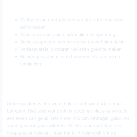
Waarom Blijven Spelers Terugkomen?
De illusie van controle: denken dat je het spel kunt
beïnvloeden
De kick van het risico: adrenaline en spanning
Sociale aspecten: samen spelen en verhalen delen
Verliesaversie: proberen verliezen goed te maken
Beloningssysteem in de hersenen: dopamine en
verslaving
Conclusie: Met Een Knipoog Naar
Het Digitale Casino
Online gokken is een wereld die je met open ogen moet
betreden. Niet alles wat blinkt is goud, en niet elke winst is
een teken van geluk. Het is een mix van strategie, geluk, en
soms gewoon pure willekeur. Wie het aandurft, kan een
hoop plezier beleven, maar het blijft belangrijk om de