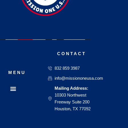
CONTACT
832 859 3987
MENU
info@missiononeusa.com
Menu
Mailing Address:
10303 Northwest
Our Passion
Our Mission
Freeway Suite 200
Houston, TX 77092