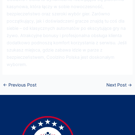
kasynowa, która łączy w sobie nowoczesność,
bezpieczeństwo oraz szeroki wybór gier. Zarówno
początkujący, jak i doświadczeni gracze znajdą tu coś dla
siebie – od klasycznych automatów po ekscytujące gry na
żywo. Atrakcyjne bonusy i profesjonalna obsługa klienta
dodatkowo podnoszą komfort korzystania z serwisu. Jeśli
szukasz miejsca, gdzie zabawa idzie w parze z
bezpieczeństwem, Coolzino Polska jest doskonałym
wyborem.
←
Previous Post
Next Post
→