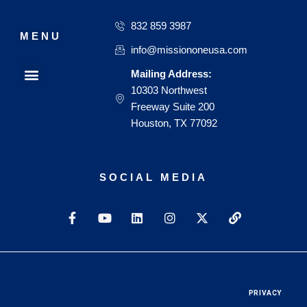
832 859 3987
MENU
info@missiononeusa.com
Menu
Mailing Address:
10303 Northwest
Our Passion
Our Mission
Freeway Suite 200
Houston, TX 77092
SOCIAL MEDIA
F
Y
L
I
X
L
a
o
i
n
-
i
c
u
n
s
t
n
e
t
k
t
w
k
b
u
e
a
i
o
b
d
g
t
o
e
i
r
t
k
n
a
e
PRIVACY