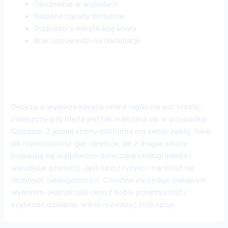
Opóźnienia w wypłatach
Niejasne zasady bonusów
Trudności z weryfikacją konta
Brak odpowiedzi na reklamacje
Podsumowanie – czy Coolzino to
miejsce dla Ciebie?
Decyzja o wyborze kasyna online nigdy nie jest prosta,
zwłaszcza gdy oferta jest tak mieszana jak w przypadku
Coolzino. Z jednej strony platforma ma swoje zalety, takie
jak różnorodność gier i licencja, ale z drugiej strony
pojawiają się wątpliwości dotyczące obsługi klienta i
warunków promocji. Jeśli lubisz ryzyko i nie boisz się
drobnych niedogodności, Coolzino może być ciekawym
wyborem. Jednak jeśli cenisz sobie przejrzystość i
szybkość działania, warto rozważyć inne opcje.