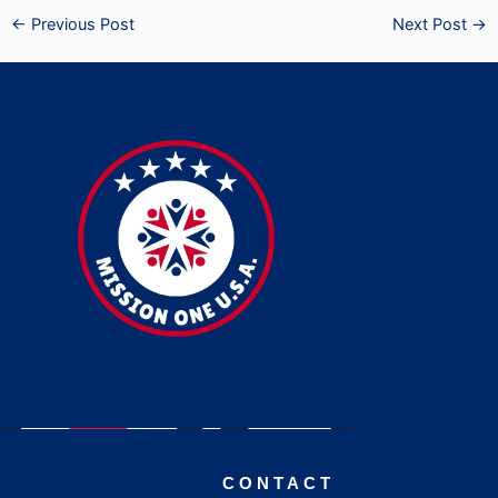
←
Previous Post
Next Post
→
CONTACT