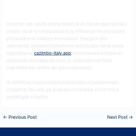
la Testa
Il mondo dei casinò online italiani è un mix di opportunità e
insidie, dove la conoscenza fa la differenza tra una serata
piacevole e un salasso economico. Navigare con
attenzione, scegliere piattaforme autorizzate come quelle
segnalate su
cazimbo-italy.app
, e mantenere sempre un
approccio consapevole sono le chiavi per non farsi
inghiottire dal vortice del gioco d’azzardo.
In definitiva, il gioco online può essere un passatempo
intrigante, ma solo se si gioca con la testa e non con il
portafoglio a rischio.
←
Previous Post
Next Post
→