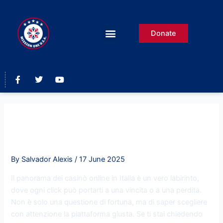
Skip
Post
to
navigation
Menu
content
Donate
OUR PASSION
OUR MISSION
F
T
Y
a
w
o
c
i
u
e
t
t
b
t
u
o
e
b
Come Navigare nel Mondo
o
r
e
k
dei Casinò Online in Italia
-
f
By
Salvador Alexis
/
17 June 2025
Il panorama dei casinò online in Italia è un vero labirinto,
dove ogni click può portarti a una vincita o a una perdita.
Non è solo una questione di fortuna, ma di saper scegliere
con attenzione la piattaforma giusta. Se ti stai chiedendo