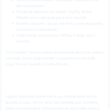
alle commissioni.
Portafogli elettronici (e-wallet): PayPal, Skrill e
Neteller sono i più usati per la loro velocità.
Bonifico bancario: sicuro, ma lento come una partita
di scacchi tra pensionati.
Criptovalute: ancora poco diffuse in Italia, ma in
crescita.
Un consiglio? Se vuoi evitare di aspettare giorni per vedere i
tuoi soldi, punta sugli e-wallet. La pazienza è una bella
cosa, ma non quando si parla di soldi.
Strategie e Consapevolezza: Non
Solo Fortuna
Il gioco d’azzardo online non è una lotteria dove tutto è
lasciato al caso. Anche se la dea bendata può sorridere,
avere una strategia è come portare un asso nella manica.