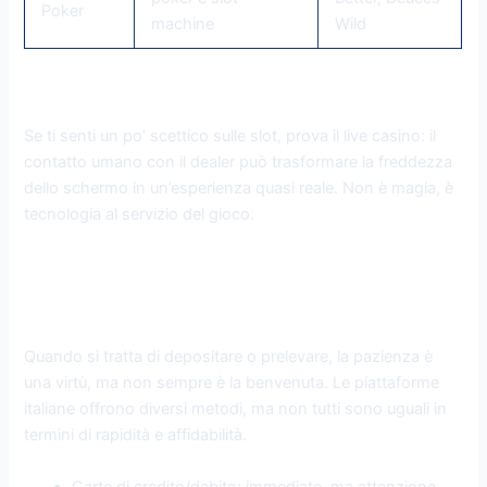
Poker
machine
Wild
Un consiglio da insider
Se ti senti un po’ scettico sulle slot, prova il live casino: il
contatto umano con il dealer può trasformare la freddezza
dello schermo in un’esperienza quasi reale. Non è magia, è
tecnologia al servizio del gioco.
Metodi di Pagamento: Tra
Velocità e Sicurezza
Quando si tratta di depositare o prelevare, la pazienza è
una virtù, ma non sempre è la benvenuta. Le piattaforme
italiane offrono diversi metodi, ma non tutti sono uguali in
termini di rapidità e affidabilità.
Carte di credito/debito: immediate, ma attenzione