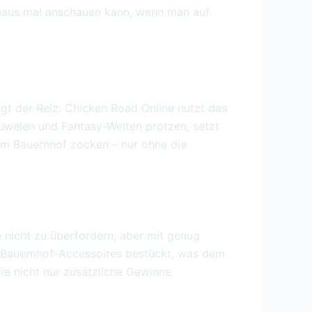
rchaus mal anschauen kann, wenn man auf
egt der Reiz: Chicken Road Online nutzt das
Juwelen und Fantasy-Welten protzen, setzt
 dem Bauernhof zocken – nur ohne die
 nicht zu überfordern, aber mit genug
d Bauernhof-Accessoires bestückt, was dem
ie nicht nur zusätzliche Gewinne