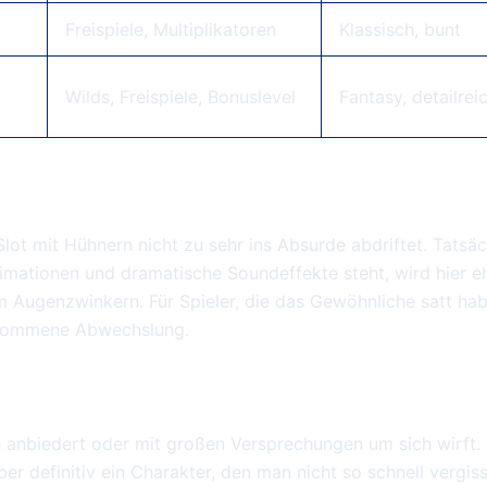
Freispiele, Multiplikatoren
Klassisch, bunt
Wilds, Freispiele, Bonuslevel
Fantasy, detailrei
ne wirklich etwas für jeden?
ot mit Hühnern nicht zu sehr ins Absurde abdriftet. Tatsächl
tionen und dramatische Soundeffekte steht, wird hier ehe
 Augenzwinkern. Für Spieler, die das Gewöhnliche satt hab
illkommene Abwechslung.
cken und Kanten überzeugt
h anbiedert oder mit großen Versprechungen um sich wirft. E
ber definitiv ein Charakter, den man nicht so schnell vergisst