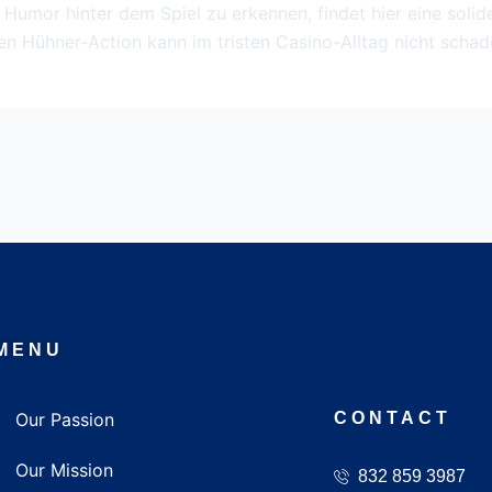
mor hinter dem Spiel zu erkennen, findet hier eine solide
hen Hühner-Action kann im tristen Casino-Alltag nicht schad
MENU
Our Passion
CONTACT
Our Mission
832 859 3987