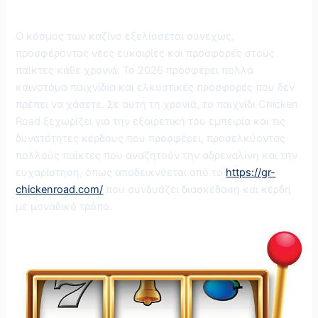
Ο κόσμος των καζίνο εξελίσσεται συνεχώς,
προσφέροντας νέες ευκαιρίες και προσφορές στους
παίκτες κάθε χρονιά. Το 2026 προσφέρει πολλά
καινοτόμα παιχνίδια και ελκυστικές προσφορές που δεν
πρέπει να χάσετε. Σε αυτή τη χρονιά, το παιχνίδι Chicken
Road ξεχωρίζει για την εξαιρετική του εμπειρία και τις
δυνατότητες κέρδους που προσφέρει, προσελκύοντας
πολλούς παίκτες που αναζητούν την αδρεναλίνη και την
ευχαρίστηση, όπως αποδεικνύεται από το
https://gr-
chickenroad.com/
που συνδυάζει διασκέδαση και κέρδη
με μοναδικό τρόπο.