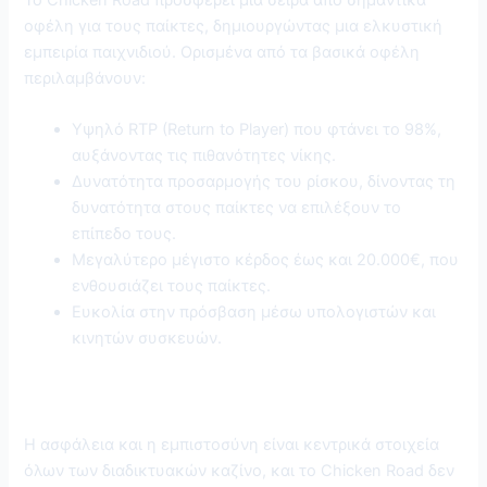
οφέλη για τους παίκτες, δημιουργώντας μια ελκυστική
εμπειρία παιχνιδιού. Ορισμένα από τα βασικά οφέλη
περιλαμβάνουν:
Υψηλό RTP (Return to Player) που φτάνει το 98%,
αυξάνοντας τις πιθανότητες νίκης.
Δυνατότητα προσαρμογής του ρίσκου, δίνοντας τη
δυνατότητα στους παίκτες να επιλέξουν το
επίπεδο τους.
Μεγαλύτερο μέγιστο κέρδος έως και 20.000€, που
ενθουσιάζει τους παίκτες.
Ευκολία στην πρόσβαση μέσω υπολογιστών και
κινητών συσκευών.
Εμπιστοσύνη και ασφάλεια
Η ασφάλεια και η εμπιστοσύνη είναι κεντρικά στοιχεία
όλων των διαδικτυακών καζίνο, και το Chicken Road δεν