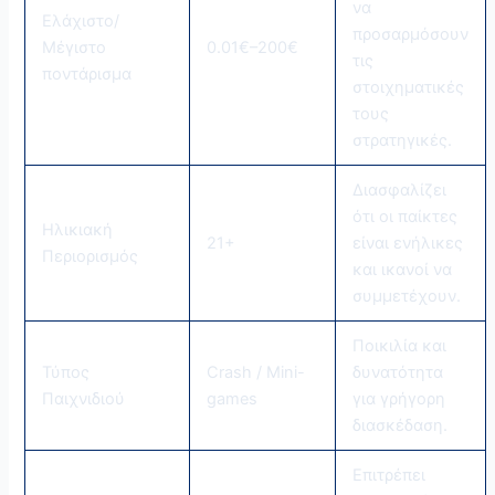
να
Ελάχιστο/
προσαρμόσουν
Μέγιστο
0.01€–200€
τις
ποντάρισμα
στοιχηματικές
τους
στρατηγικές.
Διασφαλίζει
ότι οι παίκτες
Ηλικιακή
21+
είναι ενήλικες
Περιορισμός
και ικανοί να
συμμετέχουν.
Ποικιλία και
Τύπος
Crash / Mini-
δυνατότητα
Παιχνιδιού
games
για γρήγορη
διασκέδαση.
Επιτρέπει