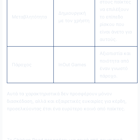
στους παίκτες
να επιλέξουν
Δημιουργική
Μεταβλητότητα
το επίπεδο
με τον χρήστη
ρίσκου που
είναι άνετο για
αυτούς.
Αξιοπιστία και
ποιότητα από
Πάροχος
InOut Games
έναν γνωστό
πάροχο.
Αυτά τα χαρακτηριστικά δεν προσφέρουν μόνον
διασκέδαση, αλλά και εξαιρετικές ευκαιρίες για κέρδη,
προσελκύοντας έτσι ένα ευρύτερο κοινό από παίκτες.
Κύρια οφέλη
Το Chicken Road προσφέρει μια σειρά από σημαντικά