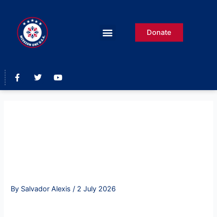
Skip
Post
to
navigation
Menu
content
Donate
OUR PASSION
OUR MISSION
F
T
Y
a
w
o
c
i
u
e
t
t
b
t
u
o
e
b
Chicken Road:
o
r
e
k
Αποκαλύπτονται οι
-
f
καλύτερες προσφορές για
το 2026
By
Salvador Alexis
/
2 July 2026