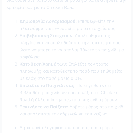
ακολουθήστε τα παρακάτω βήματα για να ξεκινήσετε την
εμπειρία σας με το Chicken Road:
Δημιουργία Λογαριασμού:
Επισκεφθείτε την
πλατφόρμα και εγγραφείτε με τα στοιχεία σας.
Επιβεβαίωση Στοιχείων:
Ακολουθήστε τις
οδηγίες για να επαληθεύσετε την ταυτότητά σας,
ώστε να μπορείτε να απολαμβάνετε το παιχνίδι με
ασφάλεια.
Κατάθεση Χρημάτων:
Επιλέξτε τον τρόπο
πληρωμής και καταθέστε το ποσό που επιθυμείτε,
με ελάχιστο ποσό μόλις 0.01€.
Επιλέξτε το Παιχνίδι σας:
Περιηγηθείτε στη
βιβλιοθήκη παιχνιδιών και επιλέξτε το Chicken
Road ή άλλα mini-games που σας ενδιαφέρουν.
Ξεκινήστε να Παίζετε:
Λάβετε μέρος στο παιχνίδι
και απολαύστε την αδρεναλίνη του καζίνο.
Δημιουργία λογαριασμού που σας προσφέρει