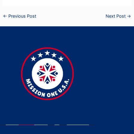
←
Previous Post
Next Post
→