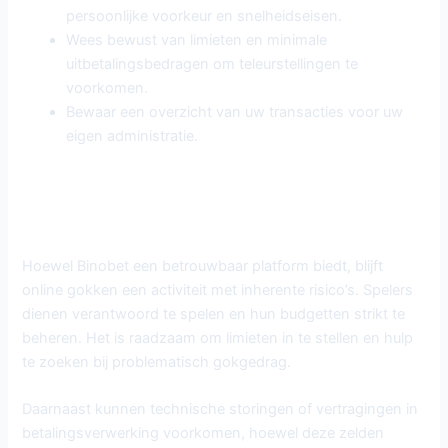
persoonlijke voorkeur en snelheidseisen.
Wees bewust van limieten en minimale
uitbetalingsbedragen om teleurstellingen te
voorkomen.
Bewaar een overzicht van uw transacties voor uw
eigen administratie.
Risico’s en Overwegingen bij
Online Gokken
Hoewel Binobet een betrouwbaar platform biedt, blijft
online gokken een activiteit met inherente risico’s. Spelers
dienen verantwoord te spelen en hun budgetten strikt te
beheren. Het is raadzaam om limieten in te stellen en hulp
te zoeken bij problematisch gokgedrag.
Daarnaast kunnen technische storingen of vertragingen in
betalingsverwerking voorkomen, hoewel deze zelden