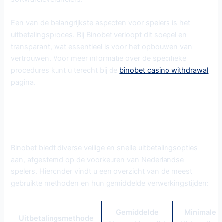
Een van de belangrijkste aspecten voor spelers is het
uitbetalingsproces. Bij Binobet verloopt dit soepel en
transparant, wat essentieel is voor het opbouwen van
vertrouwen. Voor meer informatie over de specifieke
procedures kunt u terecht bij de
binobet casino withdrawal
pagina.
Uitbetalingsmethoden en
Verwerkingstijden
Binobet biedt diverse veilige en snelle uitbetalingsopties
aan, afgestemd op de voorkeuren van Nederlandse
spelers. Hieronder vindt u een overzicht van de meest
gebruikte methoden en hun gemiddelde verwerkingstijden:
Gemiddelde
Minimale
Uitbetalingsmethode