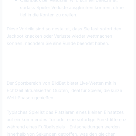
Cashback bei Verlusten wird schnell berechnet,
sodass Spieler Verluste ausgleichen können, ohne
tief in die Konten zu greifen.
Diese Vorteile sind so gestaltet, dass Sie fast sofort den
Jackpot knacken oder Verluste wieder wettmachen
können, nachdem Sie eine Runde beendet haben.
6. Live‑Wetten – Schnelle
Entscheidungen
Der Sportbereich von BildBet bietet Live‑Wetten mit in
Echtzeit aktualisierten Quoten, ideal für Spieler, die kurze
Wett‑Phasen genießen.
Typisches Spiel ist das Platzieren eines kleinen Einsatzes
auf ein kommendes Tor oder eine sofortige Punktdifferenz
während eines Fußballspiels—Entscheidungen werden
innerhalb von Sekunden getroffen, was den gleichen