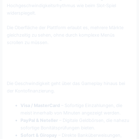
Hochgeschwindigkeitsrhythmus wie beim Slot‑Spiel
widerspiegelt.
Die Oberfläche der Plattform erlaubt es, mehrere Märkte
gleichzeitig zu sehen, ohne durch komplexe Menüs
scrollen zu müssen.
7. Zahlungsoptionen für
sofortigen Zugriff
Die Geschwindigkeit geht über das Gameplay hinaus bei
der Kontofinanzierung.
Visa / MasterCard
– Sofortige Einzahlungen, die
meist innerhalb von Minuten angezeigt werden.
PayPal & Neteller
– Digitale Geldbörsen, die nahezu
sofortige Bonitätsprüfungen bieten.
Sofort & Giropay
– Direkte Banküberweisungen,