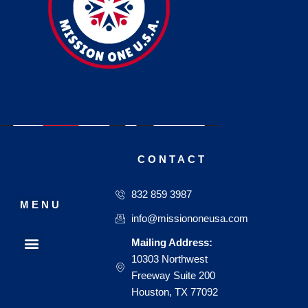
CONTACT
832 859 3987
MENU
info@missiononeusa.com
Menu
Mailing Address:
10303 Northwest
Our Passion
Our Mission
Freeway Suite 200
Houston, TX 77092