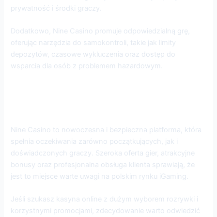
prywatność i środki graczy.
Dodatkowo, Nine Casino promuje odpowiedzialną grę,
oferując narzędzia do samokontroli, takie jak limity
depozytów, czasowe wykluczenia oraz dostęp do
wsparcia dla osób z problemem hazardowym.
Podsumowanie – czy warto grać
w Nine Casino?
Nine Casino to nowoczesna i bezpieczna platforma, która
spełnia oczekiwania zarówno początkujących, jak i
doświadczonych graczy. Szeroka oferta gier, atrakcyjne
bonusy oraz profesjonalna obsługa klienta sprawiają, że
jest to miejsce warte uwagi na polskim rynku iGaming.
Jeśli szukasz kasyna online z dużym wyborem rozrywki i
korzystnymi promocjami, zdecydowanie warto odwiedzić