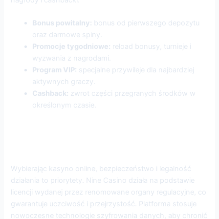
Bonus powitalny:
bonus od pierwszego depozytu
oraz darmowe spiny.
Promocje tygodniowe:
reload bonusy, turnieje i
wyzwania z nagrodami.
Program VIP:
specjalne przywileje dla najbardziej
aktywnych graczy.
Cashback:
zwrot części przegranych środków w
określonym czasie.
Bezpieczeństwo i licencje – czy
Nine Casino jest godne zaufania?
Wybierając kasyno online, bezpieczeństwo i legalność
działania to priorytety. Nine Casino działa na podstawie
licencji wydanej przez renomowane organy regulacyjne, co
gwarantuje uczciwość i przejrzystość. Platforma stosuje
nowoczesne technologie szyfrowania danych, aby chronić