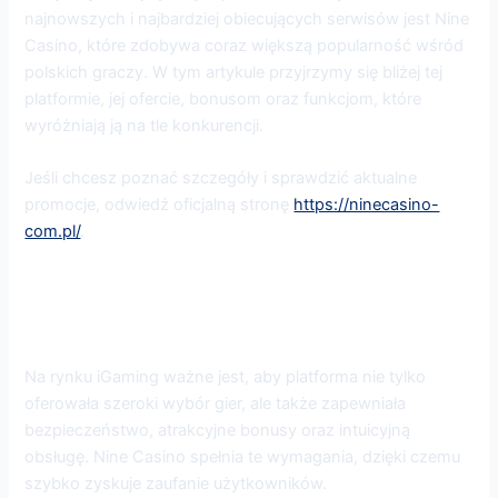
najnowszych i najbardziej obiecujących serwisów jest Nine
Casino, które zdobywa coraz większą popularność wśród
polskich graczy. W tym artykule przyjrzymy się bliżej tej
platformie, jej ofercie, bonusom oraz funkcjom, które
wyróżniają ją na tle konkurencji.
Jeśli chcesz poznać szczegóły i sprawdzić aktualne
promocje, odwiedź oficjalną stronę
https://ninecasino-
com.pl/
.
Co wyróżnia Nine Casino na tle
innych kasyn online?
Na rynku iGaming ważne jest, aby platforma nie tylko
oferowała szeroki wybór gier, ale także zapewniała
bezpieczeństwo, atrakcyjne bonusy oraz intuicyjną
obsługę. Nine Casino spełnia te wymagania, dzięki czemu
szybko zyskuje zaufanie użytkowników.