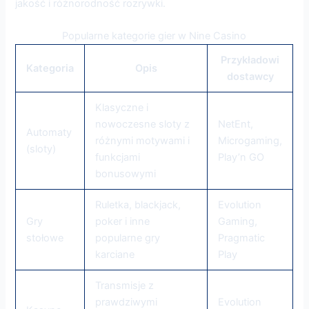
jakość i różnorodność rozrywki.
Popularne kategorie gier w Nine Casino
Przykładowi
Kategoria
Opis
dostawcy
Klasyczne i
nowoczesne sloty z
NetEnt,
Automaty
różnymi motywami i
Microgaming,
(sloty)
funkcjami
Play’n GO
bonusowymi
Ruletka, blackjack,
Evolution
Gry
poker i inne
Gaming,
stołowe
popularne gry
Pragmatic
karciane
Play
Transmisje z
prawdziwymi
Evolution