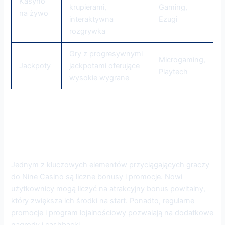
Kasyno
krupierami,
Gaming,
na żywo
interaktywna
Ezugi
rozgrywka
Gry z progresywnymi
Microgaming,
Jackpoty
jackpotami oferujące
Playtech
wysokie wygrane
Bonusy i promocje – jak
wykorzystać szanse na
wygraną?
Jednym z kluczowych elementów przyciągających graczy
do Nine Casino są liczne bonusy i promocje. Nowi
użytkownicy mogą liczyć na atrakcyjny bonus powitalny,
który zwiększa ich środki na start. Ponadto, regularne
promocje i program lojalnościowy pozwalają na dodatkowe
nagrody i cashbacki.