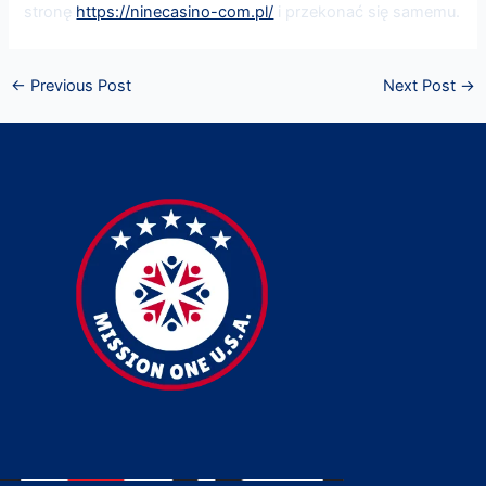
stronę
https://ninecasino-com.pl/
i przekonać się samemu.
←
Previous Post
Next Post
→