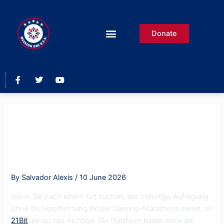
Skip
Post
to
navigation
Menu
content
Donate
OUR PASSION
OUR MISSION
F
T
Y
a
w
o
c
i
u
e
t
t
b
t
u
o
e
b
21Bit Online Casino –
o
r
e
k
Schnell‑Spaß für
-
f
Kurz‑Session‑Spieler
By
Salvador Alexis
/
10 June 2026
Wenn Sie nach einem Ort suchen, der sofortige Aufregung
ohne die Verpflichtung langer Gaming-Marathons bietet, ist
21Bit
genau das Richtige. Die Plattform bietet mehr als