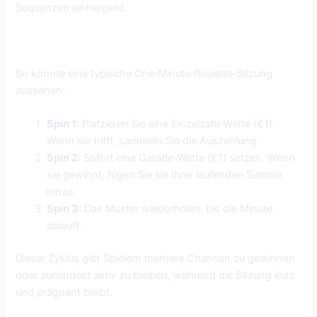
Sequenzen einhergeht.
One‑Minute Roulette‑Routine
So könnte eine typische One‑Minute‑Roulette‑Sitzung
aussehen:
Spin 1:
Platzieren Sie eine Einzelzahl‑Wette (€1).
Wenn sie trifft, sammeln Sie die Auszahlung.
Spin 2:
Sofort eine Gerade‑Wette (€1) setzen. Wenn
sie gewinnt, fügen Sie sie Ihrer laufenden Summe
hinzu.
Spin 3:
Das Muster wiederholen, bis die Minute
abläuft.
Dieser Zyklus gibt Spielern mehrere Chancen zu gewinnen
oder zumindest aktiv zu bleiben, während die Sitzung kurz
und prägnant bleibt.