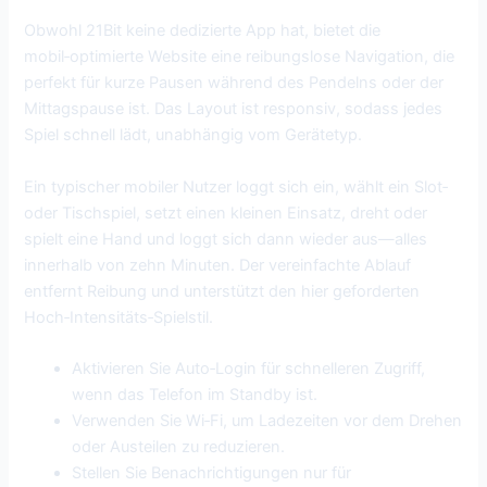
Obwohl 21Bit keine dedizierte App hat, bietet die
mobil‑optimierte Website eine reibungslose Navigation, die
perfekt für kurze Pausen während des Pendelns oder der
Mittagspause ist. Das Layout ist responsiv, sodass jedes
Spiel schnell lädt, unabhängig vom Gerätetyp.
Ein typischer mobiler Nutzer loggt sich ein, wählt ein Slot‑
oder Tischspiel, setzt einen kleinen Einsatz, dreht oder
spielt eine Hand und loggt sich dann wieder aus—alles
innerhalb von zehn Minuten. Der vereinfachte Ablauf
entfernt Reibung und unterstützt den hier geforderten
Hoch‑Intensitäts‑Spielstil.
Aktivieren Sie Auto‑Login für schnelleren Zugriff,
wenn das Telefon im Standby ist.
Verwenden Sie Wi‑Fi, um Ladezeiten vor dem Drehen
oder Austeilen zu reduzieren.
Stellen Sie Benachrichtigungen nur für