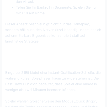
den Ablauf.
Teilen Sie Ihr Bankroll in Segmente: Spielen Sie nur
mit €10 auf einmal.
Dieser Ansatz beschleunigt nicht nur das Gameplay,
sondern hält auch den Nervenkitzel lebendig, indem er sich
auf unmittelbare Ergebnisse konzentriert statt auf
langfristige Strategie.
Bingo Bursts: Kurzlebige
Gewinne
Bingo bei 21Bit bietet eine Instant‑Gratification‑Schleife, die
während kurzer Spielphasen kaum zu widerstehen ist. Die
Fast‑Draw‑Funktion bedeutet, dass Spieler eine Runde in
weniger als zwei Minuten beenden können.
Spieler wählen typischerweise den Modus „Quick Bingo“,
bei dem die Zahlen schneller gezogen werden und Preise