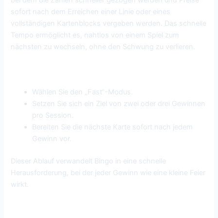
sofort nach dem Erreichen einer Linie oder eines
vollständigen Kartenblocks vergeben werden. Das schnelle
Tempo ermöglicht es, nahtlos von einem Spiel zum
nächsten zu wechseln, ohne den Schwung zu verlieren.
Schneller Bingo‑Checkliste
Wählen Sie den „Fast“-Modus.
Setzen Sie sich ein Ziel von zwei oder drei Gewinnen
pro Session.
Bereiten Sie die nächste Karte sofort nach jedem
Gewinn vor.
Dieser Ablauf verwandelt Bingo in eine schnelle
Herausforderung, bei der jeder Gewinn wie eine kleine Feier
wirkt.
Jackpot Jumps: Das Gefühl