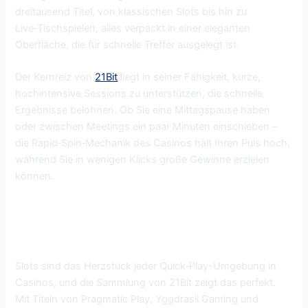
dreitausend Titel, von klassischen Slots bis hin zu
Live‑Tischspielen, alles verpackt in einer eleganten
Oberfläche, die für schnelle Treffer ausgelegt ist.
Der Kernreiz von
21Bit
liegt in seiner Fähigkeit, kurze,
hochintensive Sessions zu unterstützen, die schnelle
Ergebnisse belohnen. Ob Sie eine Mittagspause haben
oder zwischen Meetings ein paar Minuten einschieben –
die Rapid‑Spin‑Mechanik des Casinos hält Ihren Puls hoch,
während Sie in wenigen Klicks große Gewinne erzielen
können.
Quick‑Hit Slots: Der Puls des
schnellen Spiels
Slots sind das Herzstück jeder Quick‑Play-Umgebung in
Casinos, und die Sammlung von 21Bit zeigt das perfekt.
Mit Titeln von Pragmatic Play, Yggdrasil Gaming und