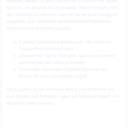
separate Wallets für jede Session‑Art zu führen: ein Wallet
für Slots, ein anderes für Tischspiele. Diese Trennung hilft,
den Überblick zu behalten, wie viel Sie bei jeder Kategorie
ausgeben, und verhindert versehentliches Überziehen
während einer einzelnen Session.
Erstellen Sie mehrere Bankkonten, die mit Ihrem
Casino‑Profil verknüpft sind.
Überwachen Sie Ihr Guthaben nach jeder Session,
um innerhalb der Limits zu bleiben.
Verwenden Sie Instant-Transfer‑Optionen wie
Bitcoin für noch schnelleren Zugriff.
Das Ergebnis ist ein nahtloser Ablauf vom Einzahlen bis
zum Spielen und Abheben—alles auf Geschwindigkeit und
Bequemlichkeit optimiert.
Hol dir deine 100 Free Spins!