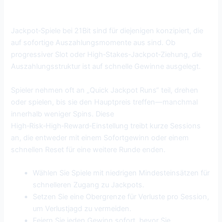
sofortiger Auszahlungen
Jackpot‑Spiele bei 21Bit sind für diejenigen konzipiert, die
auf sofortige Auszahlungsmomente aus sind. Ob
progressiver Slot oder High‑Stakes‑Jackpot‑Ziehung, die
Auszahlungsstruktur ist auf schnelle Gewinne ausgelegt.
Spieler nehmen oft an „Quick Jackpot Runs“ teil, drehen
oder spielen, bis sie den Hauptpreis treffen—manchmal
innerhalb weniger Spins. Diese
High‑Risk‑High‑Reward‑Einstellung treibt kurze Sessions
an, die entweder mit einem Sofortgewinn oder einem
schnellen Reset für eine weitere Runde enden.
Wählen Sie Spiele mit niedrigen Mindesteinsätzen für
schnelleren Zugang zu Jackpots.
Setzen Sie eine Obergrenze für Verluste pro Session,
um Verlustjagd zu vermeiden.
Feiern Sie jeden Gewinn sofort, bevor Sie