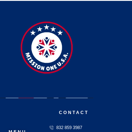
CONTACT
832 859 3987