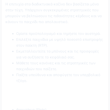
Η επιτυχία στα διαδικτυακά καζίνο δεν βασίζεται μόνο
στην τύχη. Υπάρχουν συγκεκριμένες στρατηγικές που
μπορούν να βελτιώσουν τις πιθανότητες κέρδους και να
κάνουν το παιχνίδι πιο απολαυστικό.
Ορίστε προϋπολογισμό και τηρήστε τον αυστηρά.
Επιλέξτε παιχνίδια με υψηλό ποσοστό επιστροφής
στον παίκτη (RTP).
Εκμεταλλευτείτε τα μπόνους και τις προσφορές
για να αυξήσετε το κεφάλαιό σας.
Μάθετε τους κανόνες και τις στρατηγικές των
παιχνιδιών που παίζετε.
Παίξτε υπεύθυνα και αποφύγετε τον υπερβολικό
τζόγο.
Τα Πιο Δημοφιλή Παιχνίδια στα Ελληνικά
Online Καζίνο
Φρουτάκια (Slots)