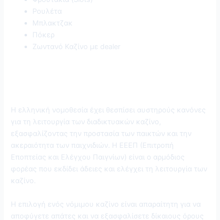
Ρουλέτα
Μπλακτζακ
Πόκερ
Ζωντανό Καζίνο με dealer
Η Νομική Πλευρά των Online
Καζίνο στην Ελλάδα
Η ελληνική νομοθεσία έχει θεσπίσει αυστηρούς κανόνες
για τη λειτουργία των διαδικτυακών καζίνο,
εξασφαλίζοντας την προστασία των παικτών και την
ακεραιότητα των παιχνιδιών. Η ΕΕΕΠ (Επιτροπή
Εποπτείας και Ελέγχου Παιγνίων) είναι ο αρμόδιος
φορέας που εκδίδει άδειες και ελέγχει τη λειτουργία των
καζίνο.
Η επιλογή ενός νόμιμου καζίνο είναι απαραίτητη για να
αποφύγετε απάτες και να εξασφαλίσετε δίκαιους όρους