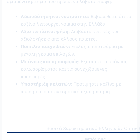
ορισμένα κριτήρια που πρέπει να λάβετε υπόψη:
Αδειοδότηση και νομιμότητα:
Βεβαιωθείτε ότι το
καζίνο λειτουργεί νόμιμα στην Ελλάδα.
Αξιοπιστία και φήμη:
Διαβάστε κριτικές και
αξιολογήσεις από άλλους παίκτες.
Ποικιλία παιχνιδιών:
Επιλέξτε πλατφόρμα με
μεγάλη γκάμα επιλογών.
Μπόνους και προσφορές:
Εξετάστε τα μπόνους
καλωσορίσματος και τις συνεχιζόμενες
προσφορές.
Υποστήριξη πελατών:
Προτιμήστε καζίνο με
άμεση και αποτελεσματική εξυπηρέτηση.
Σύγκριση Δημοφιλών Online Καζίνο στην
Ελλάδα
Βασικά Χαρακτηριστικά Ελληνικών Online 
Μπόνους